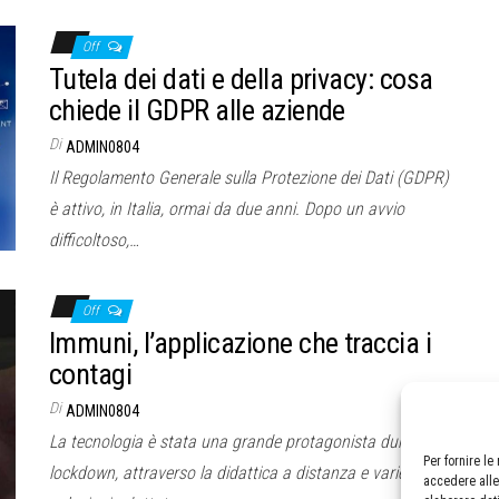
Off
Tutela dei dati e della privacy: cosa
chiede il GDPR alle aziende
Di
ADMIN0804
Il Regolamento Generale sulla Protezione dei Dati (GDPR)
è attivo, in Italia, ormai da due anni. Dopo un avvio
difficoltoso,…
Off
Immuni, l’applicazione che traccia i
contagi
Di
ADMIN0804
La tecnologia è stata una grande protagonista durante il
Per fornire l
lockdown, attraverso la didattica a distanza e varie
accedere alle