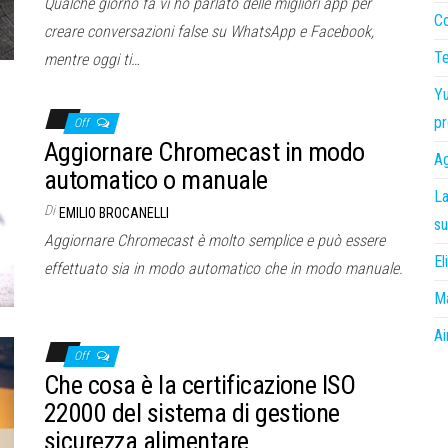
Qualche giorno fa vi ho parlato delle migliori app per
Co
creare conversazioni false su WhatsApp e Facebook,
Te
mentre oggi ti…
Yu
pr
Off
Aggiornare Chromecast in modo
Ag
automatico o manuale
La
Di
EMILIO BROCANELLI
su
Aggiornare Chromecast è molto semplice e può essere
El
effettuato sia in modo automatico che in modo manuale.
Ma
Ai
Off
Che cosa è la certificazione ISO
22000 del sistema di gestione
sicurezza alimentare