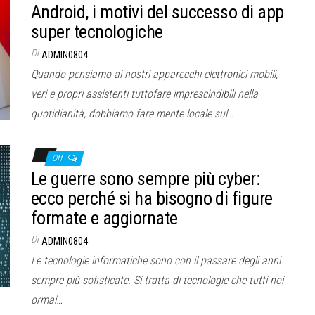
Android, i motivi del successo di app
super tecnologiche
Di
ADMIN0804
Quando pensiamo ai nostri apparecchi elettronici mobili,
veri e propri assistenti tuttofare imprescindibili nella
quotidianità, dobbiamo fare mente locale sul…
Off
Le guerre sono sempre più cyber:
ecco perché si ha bisogno di figure
formate e aggiornate
Di
ADMIN0804
Le tecnologie informatiche sono con il passare degli anni
sempre più sofisticate. Si tratta di tecnologie che tutti noi
ormai…