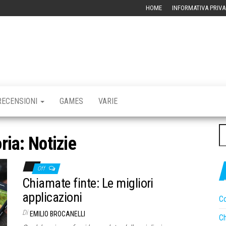
HOME
INFORMATIVA PRIVA
RBLOG –
CHIVIO
CNOLOGICO
RECENSIONI
GAMES
VARIE
Ri
ria:
Notizie
pe
Off
Chiamate finte: Le migliori
applicazioni
Co
Di
EMILIO BROCANELLI
Ch