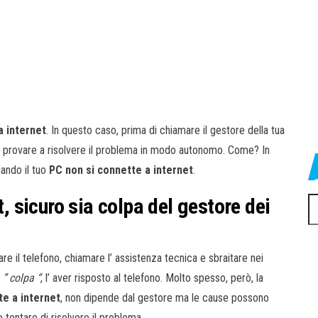
a internet
. In questo caso, prima di chiamare il gestore della tua
oi provare a risolvere il problema in modo autonomo. Come? In
uando il tuo
PC non si connette a internet
.
t, sicuro sia colpa del gestore dei
Ri
pe
re il telefono, chiamare l’ assistenza tecnica e sbraitare nei
a
” colpa “
, l’ aver risposto al telefono. Molto spesso, però, la
te a internet
, non dipende dal gestore ma le cause possono
tentare di risolvere il problema.