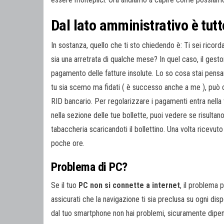
Dal lato amministrativo è tut
In sostanza, quello che ti sto chiedendo è: Ti sei ricord
sia una arretrata di qualche mese? In quel caso, il gesto
pagamento delle fatture insolute. Lo so cosa stai pen
tu sia scemo ma fidati ( è successo anche a me ), può c
RID bancario. Per regolarizzare i pagamenti entra nella t
nella sezione delle tue bollette, puoi vedere se risultan
tabaccheria scaricandoti il bollettino. Una volta ricevut
poche ore.
Problema di PC?
Se il tuo
PC non si connette a internet
, il problema 
assicurati che la navigazione ti sia preclusa su ogni dis
dal tuo smartphone non hai problemi, sicuramente dipen