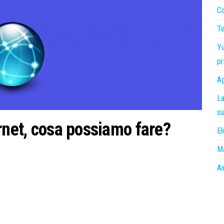
Co
Te
Yu
pr
Ag
La
su
rnet, cosa possiamo fare?
El
Ma
Ai