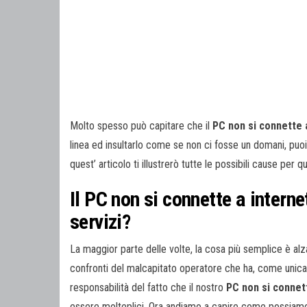
Molto spesso può capitare che il
PC non si connette 
linea ed insultarlo come se non ci fosse un domani, pu
quest’ articolo ti illustrerò tutte le possibili cause per q
Il PC non si connette a interne
servizi?
La maggior parte delle volte, la cosa più semplice è alza
confronti del malcapitato operatore che ha, come unic
responsabilità del fatto che il nostro
PC non si connet
essere molteplici. Ora andiamo a capire come possiamo 