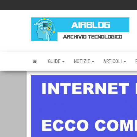
Vai
al
contenuto
AI
AR
TE
GUIDE
NOTIZIE
ARTICOLI