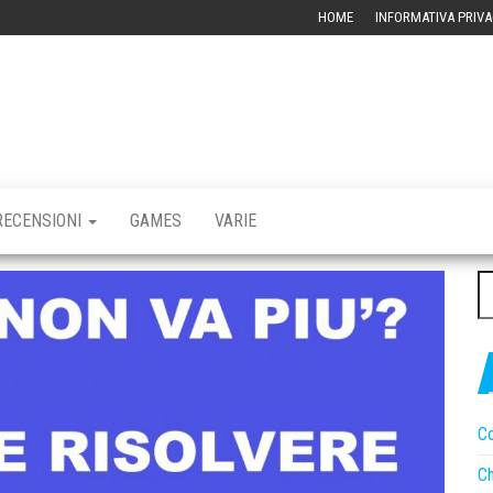
HOME
INFORMATIVA PRIVA
RBLOG –
CHIVIO
CNOLOGICO
RECENSIONI
GAMES
VARIE
Ri
pe
Co
Ch