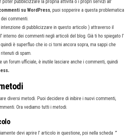
oter pubblicizzare la propria attività o i propri servizi all’
e commenti su WordPress
, puoi sopperire a questa problematica
a dei commenti.
ntenzione di pubblicizzare in questo articolo ) attraverso il
l’ interno dei commenti negli articoli del blog. Già ti ho spiegato l’
 quindi è superfluo che io ci torni ancora sopra, ma sappi che
ritenuti di spam.
e un forum ufficiale, è inutile lasciare anche i commenti, quindi
ress.
 metodi
zare diversi metodi. Puoi decidere di inibire i nuovi commenti,
commenti. Ora vediamo tutti i metodi.
colo
viamente devi aprire l’ articolo in questione, poi nella scheda
”