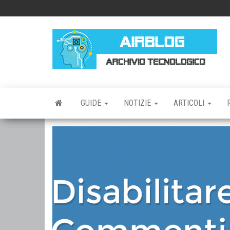
Vai
al
contenuto
AI
AR
TE
GUIDE
NOTIZIE
ARTICOLI