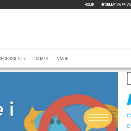
HOME
INFORMATIVA PRIVA
RBLOG –
CHIVIO
CNOLOGICO
RECENSIONI
GAMES
VARIE
Ri
pe
Co
Ch