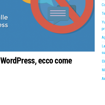
Co
Te
Yu
pr
Ag
La
su
u WordPress, ecco come
El
Ma
Ai