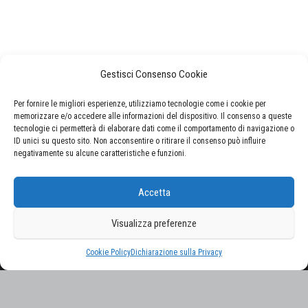
Gestisci Consenso Cookie
Per fornire le migliori esperienze, utilizziamo tecnologie come i cookie per
memorizzare e/o accedere alle informazioni del dispositivo. Il consenso a queste
tecnologie ci permetterà di elaborare dati come il comportamento di navigazione o
ID unici su questo sito. Non acconsentire o ritirare il consenso può influire
negativamente su alcune caratteristiche e funzioni.
CERCA NEL SITO
Accetta
Ricerca
per:
Visualizza preferenze
Proudly powered by
WordPress
|
Tema:
Envo Magazine
Cookie Policy
Dichiarazione sulla Privacy
Gestisci consenso