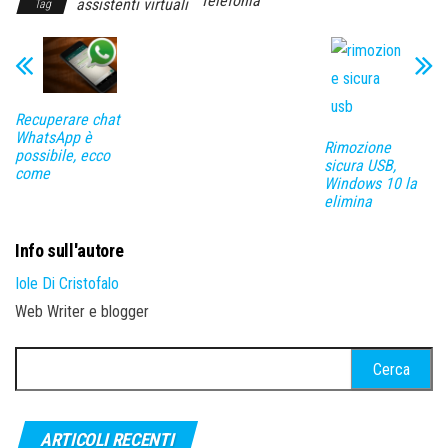
Telefonia
assistenti virtuali
Tag
Recuperare chat
WhatsApp è
Rimozione
possibile, ecco
sicura USB,
come
Windows 10 la
elimina
Info sull'autore
Iole Di Cristofalo
Web Writer e blogger
Ricerca
per:
ARTICOLI RECENTI