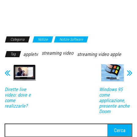
Categoria
Notizie
Notizie Software
streaming video
appletv
streaming video apple
Tag
Dirette live
Windows 95
video: dove e
come
come
applicazione,
realizzarle?
presente anche
Doom
Ricerca
per: