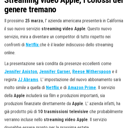
genere tremano
Il prossimo
25 marzo
, l’ azienda americana presenterà in California
il suo nuovo servizio
streaming video Apple
. Questo nuovo
servizio, mira a diventare un competitor di tutto rispetto nei
confronti di
Netflix
che è il leader indiscusso dello streaming
online.
La presentazione sarà condita da presenze eccellenti come
Jennifer Aniston
,
Jennifer Garner
,
Reese Witherspoon
e il
regista
JJ Abrams
. L’ impostazione del nuovo abbonamento sarà
molto simile a quella di
Netflix
e di
Amazon Prime
. Il servizio
della
Apple
includerà sia film e produzioni importanti, sia
produzioni finanziate direttamente da
Apple
. L’ azienda infatti, ha
già prodotto più di
10 trasmissioni televisive
che probabilmente
verranno incluse nello
streaming video Apple
. Il servizio
dovrebbe essere pronto per la prossima estate.