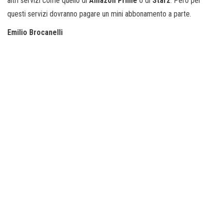
altri servizi come quello di
Amazon Prime
o di
Starz
. Però per
questi servizi dovranno pagare un mini abbonamento a parte.
Emilio Brocanelli