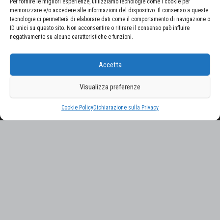
Per fornire le migliori esperienze, utilizziamo tecnologie come i cookie per
memorizzare e/o accedere alle informazioni del dispositivo. Il consenso a queste
tecnologie ci permetterà di elaborare dati come il comportamento di navigazione o
ID unici su questo sito. Non acconsentire o ritirare il consenso può influire
negativamente su alcune caratteristiche e funzioni.
CERCA NEL SITO
Accetta
Ricerca
per:
Visualizza preferenze
Proudly powered by
WordPress
|
Tema:
Envo Magazine
Cookie Policy
Dichiarazione sulla Privacy
Gestisci consenso