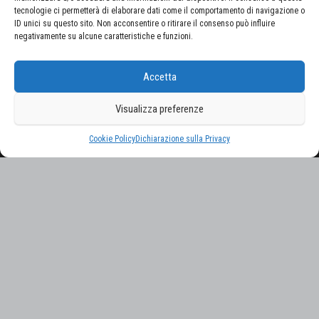
tecnologie ci permetterà di elaborare dati come il comportamento di navigazione o
ID unici su questo sito. Non acconsentire o ritirare il consenso può influire
negativamente su alcune caratteristiche e funzioni.
CERCA NEL SITO
Accetta
Ricerca
per:
Visualizza preferenze
Proudly powered by
WordPress
|
Tema:
Envo Magazine
Cookie Policy
Dichiarazione sulla Privacy
Gestisci consenso