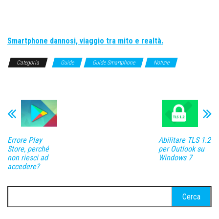
Smartphone dannosi, viaggio tra mito e realtà.
Categoria
Guide
Guide Smartphone
Notizie
Notizie
Smartphone
Errore Play
Abilitare TLS 1.2
Store, perché
per Outlook su
non riesci ad
Windows 7
accedere?
Ricerca
per: