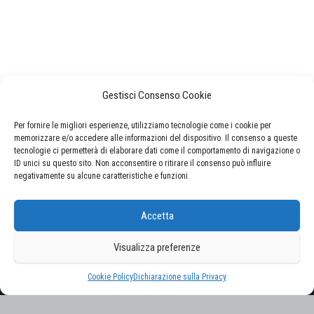
Gestisci Consenso Cookie
Per fornire le migliori esperienze, utilizziamo tecnologie come i cookie per
memorizzare e/o accedere alle informazioni del dispositivo. Il consenso a queste
tecnologie ci permetterà di elaborare dati come il comportamento di navigazione o
ID unici su questo sito. Non acconsentire o ritirare il consenso può influire
negativamente su alcune caratteristiche e funzioni.
CERCA NEL SITO
Accetta
Ricerca
per:
Visualizza preferenze
Proudly powered by
WordPress
|
Tema:
Envo Magazine
Cookie Policy
Dichiarazione sulla Privacy
Gestisci consenso