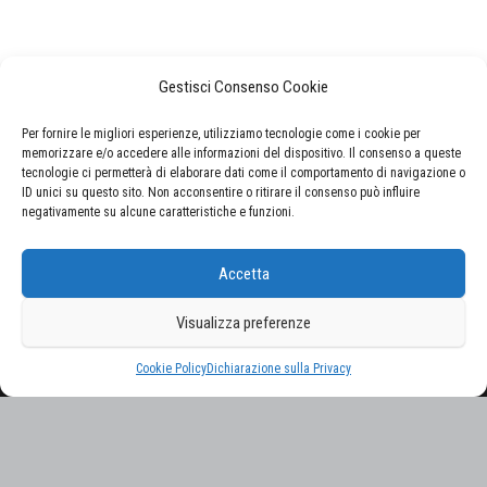
Gestisci Consenso Cookie
Per fornire le migliori esperienze, utilizziamo tecnologie come i cookie per
memorizzare e/o accedere alle informazioni del dispositivo. Il consenso a queste
tecnologie ci permetterà di elaborare dati come il comportamento di navigazione o
ID unici su questo sito. Non acconsentire o ritirare il consenso può influire
negativamente su alcune caratteristiche e funzioni.
CERCA NEL SITO
Accetta
Ricerca
per:
Visualizza preferenze
Proudly powered by
WordPress
|
Tema:
Envo Magazine
Cookie Policy
Dichiarazione sulla Privacy
Gestisci consenso