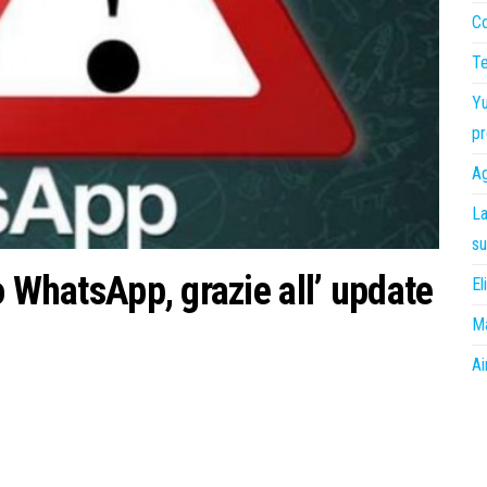
Co
Te
Yu
pr
Ag
La
su
o WhatsApp, grazie all’ update
El
Ma
Ai