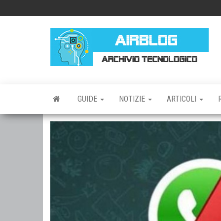
Vai
al
contenuto
AI
AR
TE
GUIDE
NOTIZIE
ARTICOLI