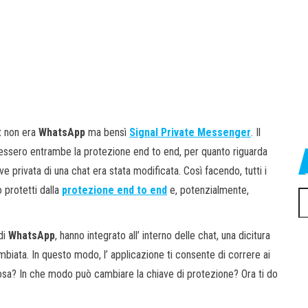
at non era
WhatsApp
ma bensì
Signal Private Messenger
. Il
vessero entrambe la protezione end to end, per quanto riguarda
e privata di una chat era stata modificata. Così facendo, tutti i
 protetti dalla
protezione end to end
e, potenzialmente,
Ri
pe
di
WhatsApp
, hanno integrato all’ interno delle chat, una dicitura
mbiata. In questo modo, l’ applicazione ti consente di correre ai
 Cosa? In che modo può cambiare la chiave di protezione? Ora ti do