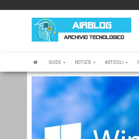
Vai
al
contenuto
AI
AR
TE
GUIDE
NOTIZIE
ARTICOLI