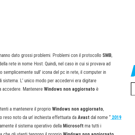
hanno dato grossi problemi. Problemi con il protocollo
SMB
,
della rete in nome Host. Quindi, nel caso in cui si provava ad
 semplicemente sull’ icona del pc in rete, il computer in
i sistema. L’ unico modo per accedervi era digitare
Ri
rava accedere. Mantenere
Windows non aggiornato
è
pe
utenti a mantenere il proprio
Windows non aggiornato
,
o reso noto da un’ inchiesta effettuata da
Avast
dal nome “
2019
lamente il sistema operativo della
Microsoft
ma tutti i
ta che gli utenti tengono il proprio
Windows non aggiornato
,