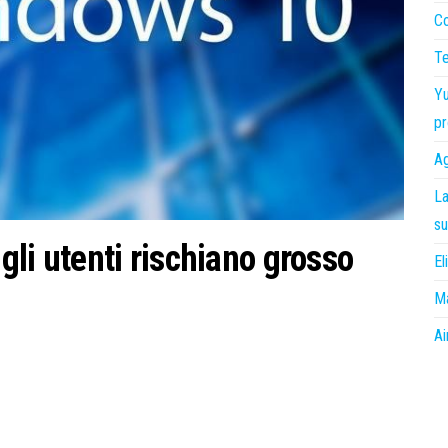
Co
Te
Yu
pr
Ag
La
su
li utenti rischiano grosso
El
Ma
Ai