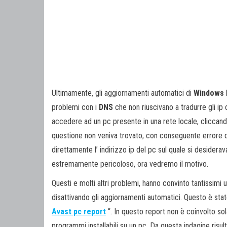
Ultimamente, gli aggiornamenti automatici di
Windows
problemi con i
DNS
che non riuscivano a tradurre gli ip 
accedere ad un pc presente in una rete locale, cliccando
questione non veniva trovato, con conseguente errore d
direttamente l’ indirizzo ip del pc sul quale si deside
estremamente pericoloso, ora vedremo il motivo.
Questi e molti altri problemi, hanno convinto tantissimi 
disattivando gli aggiornamenti automatici. Questo è stat
Avast pc report
“. In questo report non è coinvolto so
programmi installabili su un pc. Da questa indagine risul