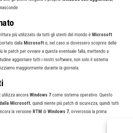
e nasconde.
nato
rittura più utilizzato da tutti gli utenti del mondo è
Microsoft
portato dalla
Microsoft
e, nel caso si dovessero scoprire delle
più le patch per ovviare a questa eventuale falla, mettendo a
itudine aggiornare tutti i nostri software, non solo il sistema
ilizziamo maggiormente durante la giornata.
i
t
utilizza ancora
Windows 7
come sistema operativo. Questo
dalla Microsoft
, quindi niente più patch di sicurezza, quindi tutti
ancora la versione
RTM
di
Windows 7
, ovverossia la prima