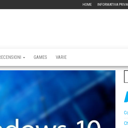
HOME
INFORMATIVA PRIVA
RBLOG –
CHIVIO
CNOLOGICO
RECENSIONI
GAMES
VARIE
Ri
pe
Co
Ch