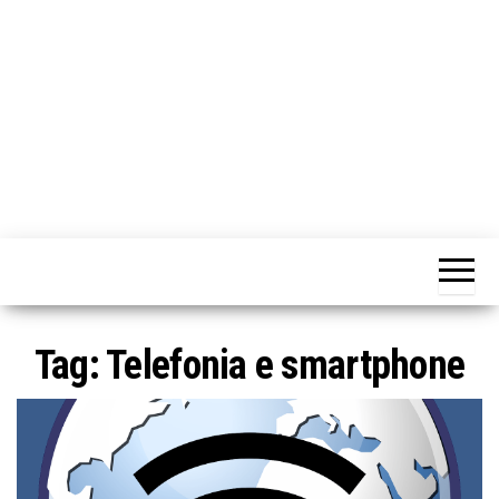
o
n
e
Tag:
Telefonia e smartphone