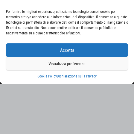
Per fornire le migliori esperienze, utilizziamo tecnologie come i cookie per
memorizzare e/o accedere alle informazioni del dispositivo. Il consenso a queste
tecnologie ci permetterà di elaborare dati come il comportamento di navigazione o
ID unici su questo sito. Non acconsentire o ritirare il consenso può influire
negativamente su alcune caratteristiche e funzioni.
CERCA NEL SITO
Accetta
Ricerca
per:
Visualizza preferenze
Proudly powered by
WordPress
|
Tema:
Envo Magazine
Cookie Policy
Dichiarazione sulla Privacy
Gestisci consenso