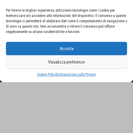
Per fornire le migliori esperienze, utilizziamo tecnologie come i cookie per
memorizzare e/o accedere alle informazioni del dispositivo. Il consenso a queste
tecnologie ci permetterà di elaborare dati come il comportamento di navigazione o
ID unici su questo sito. Non acconsentire o ritirare il consenso può influire
negativamente su alcune caratteristiche e funzioni.
CERCA NEL SITO
Accetta
Ricerca
per:
Visualizza preferenze
Proudly powered by
WordPress
|
Tema:
Envo Magazine
Cookie Policy
Dichiarazione sulla Privacy
Gestisci consenso