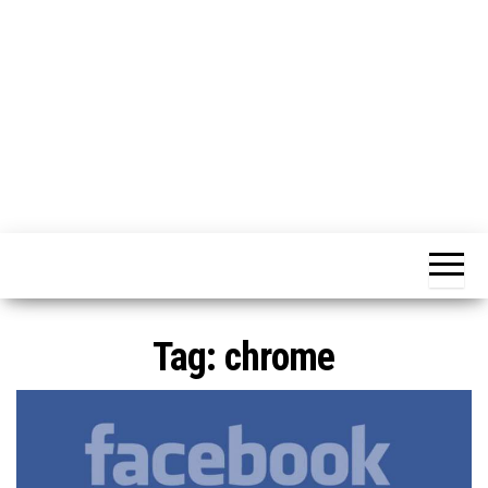
o
n
e
Tag:
chrome