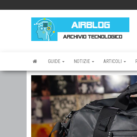
Vai
al
contenuto
AI
AR
TE
GUIDE
NOTIZIE
ARTICOLI