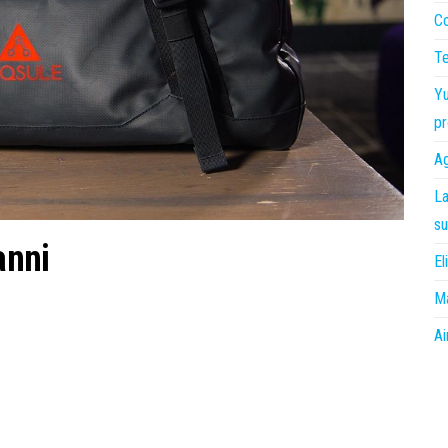
Co
Te
Yu
pr
Ag
La
su
anni
El
Ma
Ai