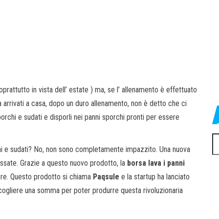
soprattutto in vista dell’ estate ) ma, se l’ allenamento è effettuato
a arrivati a casa, dopo un duro allenamento, non è detto che ci
orchi e sudati e disporli nei panni sporchi pronti per essere
Ri
i e sudati? No, non sono completamente impazzito. Una nuova
pe
essate. Grazie a questo nuovo prodotto, la
borsa lava i panni
ore. Questo prodotto si chiama
Paqsule
e la startup ha lanciato
ogliere una somma per poter produrre questa rivoluzionaria