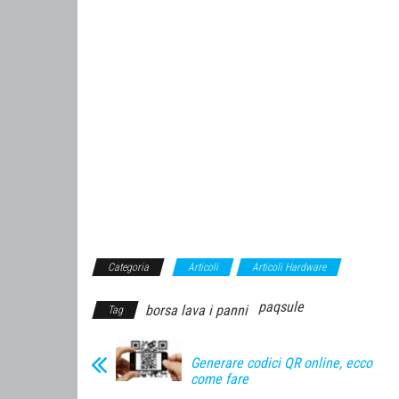
Categoria
Articoli
Articoli Hardware
paqsule
borsa lava i panni
Tag
Generare codici QR online, ecco
come fare