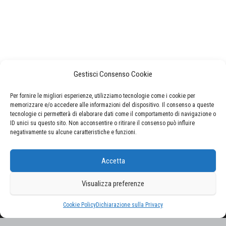
Gestisci Consenso Cookie
Per fornire le migliori esperienze, utilizziamo tecnologie come i cookie per
memorizzare e/o accedere alle informazioni del dispositivo. Il consenso a queste
tecnologie ci permetterà di elaborare dati come il comportamento di navigazione o
ID unici su questo sito. Non acconsentire o ritirare il consenso può influire
negativamente su alcune caratteristiche e funzioni.
CERCA NEL SITO
Accetta
Ricerca
per:
Visualizza preferenze
Proudly powered by
WordPress
|
Tema:
Envo Magazine
Cookie Policy
Dichiarazione sulla Privacy
Gestisci consenso