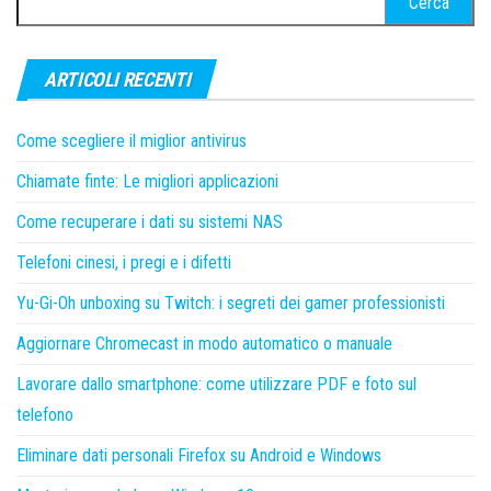
per:
ARTICOLI RECENTI
Come scegliere il miglior antivirus
Chiamate finte: Le migliori applicazioni
Come recuperare i dati su sistemi NAS
Telefoni cinesi, i pregi e i difetti
Yu-Gi-Oh unboxing su Twitch: i segreti dei gamer professionisti
Aggiornare Chromecast in modo automatico o manuale
Lavorare dallo smartphone: come utilizzare PDF e foto sul
telefono
Eliminare dati personali Firefox su Android e Windows