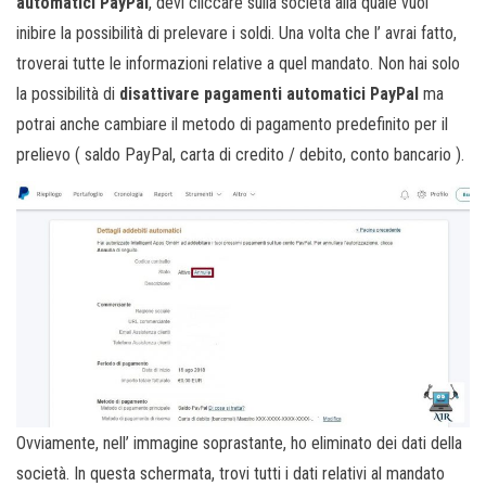
automatici PayPal
, devi cliccare sulla società alla quale vuoi
inibire la possibilità di prelevare i soldi. Una volta che l’ avrai fatto,
troverai tutte le informazioni relative a quel mandato. Non hai solo
la possibilità di
disattivare pagamenti automatici PayPal
ma
potrai anche cambiare il metodo di pagamento predefinito per il
prelievo ( saldo PayPal, carta di credito / debito, conto bancario ).
Ovviamente, nell’ immagine soprastante, ho eliminato dei dati della
società. In questa schermata, trovi tutti i dati relativi al mandato