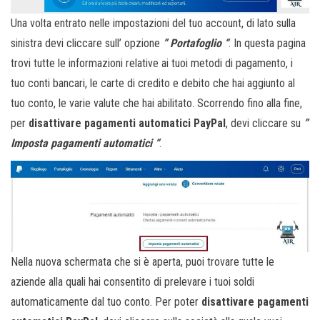
Una volta entrato nelle impostazioni del tuo account, di lato sulla
sinistra devi cliccare sull’ opzione
” Portafoglio “
. In questa pagina
trovi tutte le informazioni relative ai tuoi metodi di pagamento, i
tuo conti bancari, le carte di credito e debito che hai aggiunto al
tuo conto, le varie valute che hai abilitato. Scorrendo fino alla fine,
per
disattivare pagamenti automatici PayPal
, devi cliccare su
”
Imposta pagamenti automatici “
.
Nella nuova schermata che si è aperta, puoi trovare tutte le
aziende alla quali hai consentito di prelevare i tuoi soldi
automaticamente dal tuo conto. Per poter
disattivare pagamenti