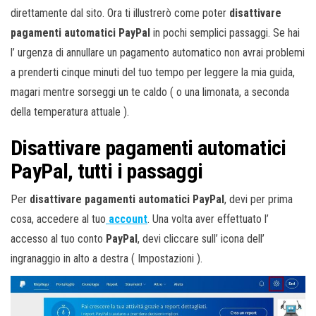
direttamente dal sito. Ora ti illustrerò come poter
disattivare
pagamenti automatici PayPal
in pochi semplici passaggi. Se hai
l’ urgenza di annullare un pagamento automatico non avrai problemi
a prenderti cinque minuti del tuo tempo per leggere la mia guida,
magari mentre sorseggi un te caldo ( o una limonata, a seconda
della temperatura attuale ).
Disattivare pagamenti automatici
PayPal, tutti i passaggi
Per
disattivare pagamenti automatici PayPal
, devi per prima
cosa, accedere al tuo
account
. Una volta aver effettuato l’
accesso al tuo conto
PayPal
, devi cliccare sull’ icona dell’
ingranaggio in alto a destra ( Impostazioni ).