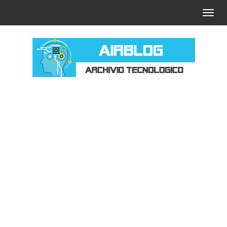
Vai
C
al
o
contenuto
m
m
u
t
AIRBLOG –
a
ARCHIVIO
n
TECNOLOGICO
a
v
i
g
a
z
i