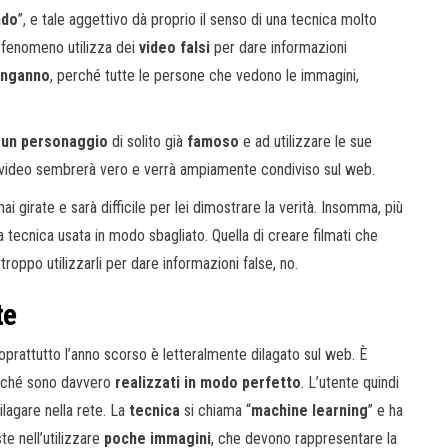
ndo
”, e tale aggettivo dà proprio il senso di una tecnica molto
le fenomeno utilizza dei
video falsi
per dare informazioni
 inganno
, perché tutte le persone che vedono le immagini,
a un personaggio
di solito già
famoso
e ad utilizzare le sue
il video sembrerà vero e verrà ampiamente condiviso sul web.
ai girate e sarà difficile per lei dimostrare la verità. Insomma, più
a tecnica usata in modo sbagliato. Quella di creare filmati che
roppo utilizzarli per dare informazioni false, no.
te
oprattutto l’anno scorso è letteralmente dilagato sul web. È
erché sono davvero
realizzati in modo perfetto
. L’utente quindi
lagare nella rete. La
tecnica
si chiama “
machine learning
” e ha
te nell’utilizzare
poche immagini
, che devono rappresentare la