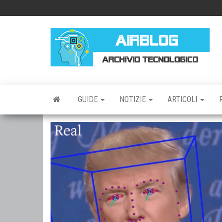
Vai
al
contenuto
AI
AR
TE
GUIDE
NOTIZIE
ARTICOLI