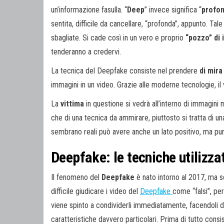
un’informazione fasulla. “
Deep
” invece significa “
profo
sentita, difficile da cancellare, “profonda”, appunto. Ta
sbagliate. Si cade così in un vero e proprio
“pozzo” di
tenderanno a credervi.
La tecnica del Deepfake consiste nel prendere
di mir
immagini in un video. Grazie alle moderne tecnologie, 
La
vittima
in questione si vedrà all’interno di immagini m
che di una tecnica da ammirare, piuttosto si tratta di un
sembrano reali può avere anche un lato positivo, ma purt
Deepfake: le tecniche utilizza
Il fenomeno del
Deepfake
è nato intorno al 2017, ma s
difficile giudicare i video del
Deepfake
come “falsi”, p
viene spinto a condividerli immediatamente, facendoli di
caratteristiche davvero particolari. Prima di tutto consis