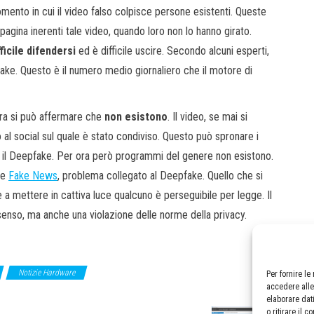
ento in cui il video falso colpisce persone esistenti. Queste
 pagina inerenti tale video, quando loro non lo hanno girato.
fficile difendersi
ed è difficile uscire. Secondo alcuni esperti,
ake. Questo è il numero medio giornaliero che il motore di
ora si può affermare che
non
esistono
. Il video, se mai si
al social sul quale è stato condiviso. Questo può spronare i
o il Deepfake. Per ora però programmi del genere non esistono.
le
Fake News
, problema collegato al Deepfake. Quello che si
e a mettere in cattiva luce qualcuno è perseguibile per legge. Il
 senso, ma anche una violazione delle norme della privacy.
Notizie Hardware
Per fornire l
accedere alle
elaborare dat
o ritirare il 