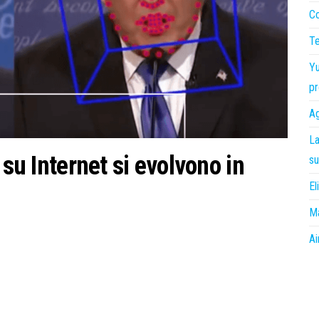
Co
Te
Yu
pr
Ag
La
 su Internet si evolvono in
su
El
Ma
Ai