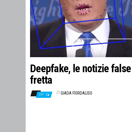
Deepfake, le notizie false
fretta
Di
GIADA FIORDALISO
Off