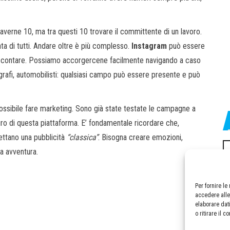
verne 10, ma tra questi 10 trovare il committente di un lavoro.
ta di tutti. Andare oltre è più complesso.
Instagram
può essere
 raccontare. Possiamo accorgercene facilmente navigando a caso
 fotografi, automobilisti: qualsiasi campo può essere presente e può
ossibile fare marketing. Sono già state testate le campagne a
uro di questa piattaforma. E’ fondamentale ricordare che,
pettano una pubblicità
“classica”
. Bisogna creare emozioni,
Ri
ia avventura.
pe
Per fornire l
accedere alle
elaborare dat
o ritirare il 