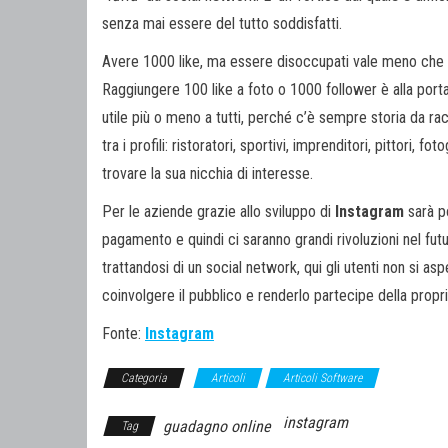
senza mai essere del tutto soddisfatti.
Avere 1000 like, ma essere disoccupati vale meno che a
Raggiungere 100 like a foto o 1000 follower è alla porta
utile più o meno a tutti, perché c’è sempre storia da
tra i profili: ristoratori, sportivi, imprenditori, pittori,
trovare la sua nicchia di interesse.
Per le aziende grazie allo sviluppo di
Instagram
sarà p
pagamento e quindi ci saranno grandi rivoluzioni nel fut
trattandosi di un social network, qui gli utenti non si as
coinvolgere il pubblico e renderlo partecipe della propr
Fonte:
Instagram
Categoria
Articoli
Articoli Software
instagram
guadagno online
Tag