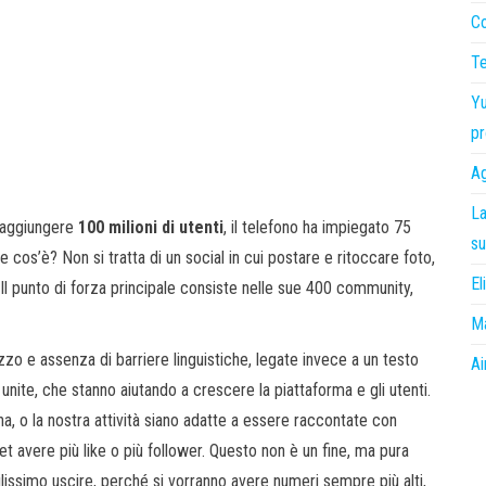
Co
Te
Yu
pr
Ag
La
 raggiungere
100 milioni di utenti
, il telefono ha impiegato 75
su
cos’è? Non si tratta di un social in cui postare e ritoccare foto,
El
Il punto di forza principale consiste nelle sue 400 community,
Ma
izzo e assenza di barriere linguistiche, legate invece a un testo
Ai
nite, che stanno aiutando a crescere la piattaforma e gli utenti.
na, o la nostra attività siano adatte a essere raccontate con
 avere più like o più follower. Questo non è un fine, ma pura
cilissimo uscire, perché si vorranno avere numeri sempre più alti,