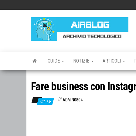
Vai
al
contenuto
AI
AR
TE
GUIDE
NOTIZIE
ARTICOLI
Fare business con Insta
Di
ADMIN0804
Off