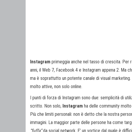
Instagram
primeggia anche nel tasso di crescita. Per
anni, il Web 7, Facebook 4 e Instagram appena 2. Ma che 
ma è soprattutto un potente canale di visual marketing. 
molto attive, non solo online.
I punti di forza di Instagram sono due: semplicità di util
scritto. Non solo,
Instagram
ha delle community molto u
Più che limiti personali: non è detto che la nostra perso
immagini. La maggior parte delle persone ha come target
“fuffa”
da social network. E’ un vortice dal quale è diffi