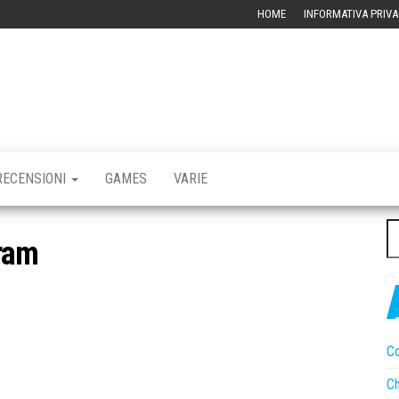
HOME
INFORMATIVA PRIVA
RBLOG –
CHIVIO
CNOLOGICO
RECENSIONI
GAMES
VARIE
Ri
gram
pe
Co
Ch