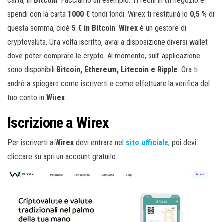
carta, in
Bitcoin
. Facciamo un esempio. Ti rechi in un negozio e
spendi con la carta
1000 €
tondi tondi. Wirex ti restituirà lo
0,5 %
di
questa somma, cioè
5 € in Bitcoin
.
Wirex
è un gestore di
cryptovaluta. Una volta iscritto, avrai a disposizione diversi wallet
dove poter comprare le crypto. Al momento, sull’ applicazione
sono disponibili
Bitcoin, Ethereum, Litecoin e Ripple
. Ora ti
andrò a spiegare come iscriverti e come effettuare la verifica del
tuo conto in
Wirex
.
Iscrizione a Wirex
Per iscriverti a
Wirex
devi entrare nel
sito ufficiale
, poi devi
cliccare su apri un account gratuito.