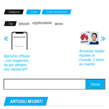
Categoria
Guide
Guide Smartphone
cryptovalute
bitcoin
wirex
Tag
Arrestata leader
Huawei in
Ripristini iPhone
Canada, il titolo
, non esagerare,
ne risente
ha pur sempre
una memoria!!!
Ricerca
per:
ARTICOLI RECENTI