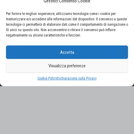
Gestisci Consenso Cookie
Per fornire le migliori esperienze, utilizziamo tecnologie come i cookie per
memorizzare e/o accedere alle informazioni del dispositivo. Il consenso a queste
tecnologie ci permetterà di elaborare dati come il comportamento di navigazione o
ID unici su questo sito. Non acconsentire o ritirare il consenso può influire
negativamente su alcune caratteristiche e funzioni.
CERCA NEL SITO
Ricerca
Accetta
per:
Visualizza preferenze
Proudly powered by
WordPress
|
Tema:
Envo Magazine
Cookie Policy
Dichiarazione sulla Privacy
Gestisci consenso