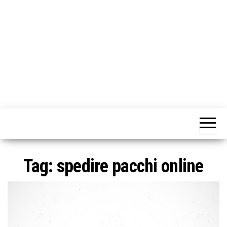
o
n
e
Tag:
spedire pacchi online