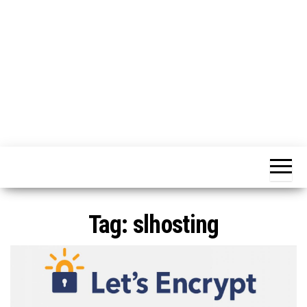
o
n
e
Tag:
slhosting