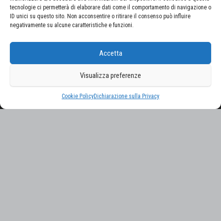
tecnologie ci permetterà di elaborare dati come il comportamento di navigazione o
ID unici su questo sito. Non acconsentire o ritirare il consenso può influire
negativamente su alcune caratteristiche e funzioni.
CERCA NEL SITO
Accetta
Ricerca
per:
Visualizza preferenze
Proudly powered by
WordPress
|
Tema:
Envo Magazine
Cookie Policy
Dichiarazione sulla Privacy
Gestisci consenso