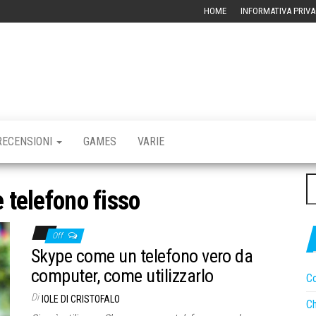
HOME
INFORMATIVA PRIVA
RBLOG –
CHIVIO
CNOLOGICO
RECENSIONI
GAMES
VARIE
Ri
 telefono fisso
pe
Off
Skype come un telefono vero da
computer, come utilizzarlo
Co
Di
IOLE DI CRISTOFALO
Ch