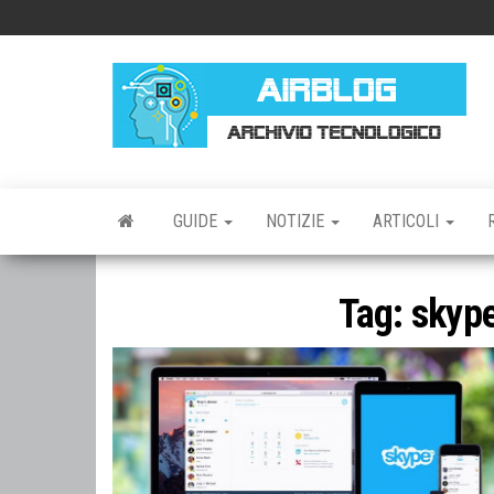
Vai
al
contenuto
AI
AR
TE
GUIDE
NOTIZIE
ARTICOLI
Tag:
skype