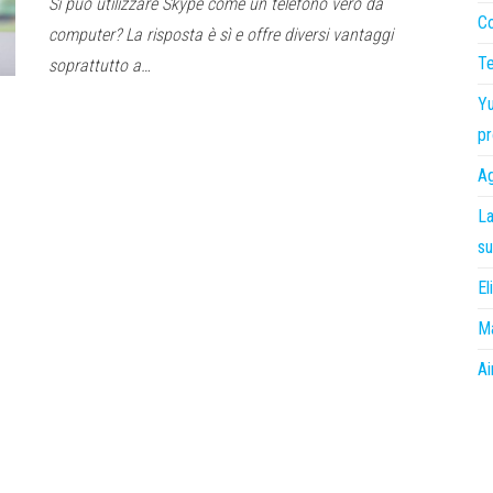
Si può utilizzare Skype come un telefono vero da
Co
computer? La risposta è sì e offre diversi vantaggi
Te
soprattutto a…
Yu
pr
Ag
La
su
El
Ma
Ai