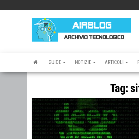
Vai
al
contenuto
AI
AR
TE
GUIDE
NOTIZIE
ARTICOLI
Tag:
si