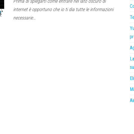
Prima di spiegarti come entrare nel lato oscuro di
Co
internet è opportuno che io ti dia tutte le informazioni
Te
necessarie…
Yu
pr
Ag
La
su
El
Ma
Ai