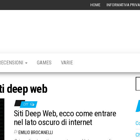
HOME
INFORMATIVA PRIVA
RBLOG –
CHIVIO
CNOLOGICO
RECENSIONI
GAMES
VARIE
Ri
ti deep web
pe
Off
Siti Deep Web, ecco come entrare
nel lato oscuro di internet
Co
Di
EMILIO BROCANELLI
Ch