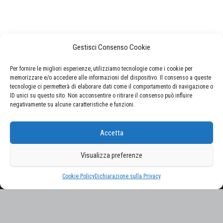
Gestisci Consenso Cookie
Per fornire le migliori esperienze, utilizziamo tecnologie come i cookie per
memorizzare e/o accedere alle informazioni del dispositivo. Il consenso a queste
tecnologie ci permetterà di elaborare dati come il comportamento di navigazione o
ID unici su questo sito. Non acconsentire o ritirare il consenso può influire
negativamente su alcune caratteristiche e funzioni.
CERCA NEL SITO
Accetta
Ricerca
per:
Visualizza preferenze
Proudly powered by
WordPress
|
Tema:
Envo Magazine
Cookie Policy
Dichiarazione sulla Privacy
Gestisci consenso