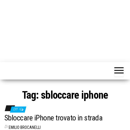
o
n
e
Tag:
sbloccare iphone
Off
Sbloccare iPhone trovato in strada
Di
EMILIO BROCANELLI