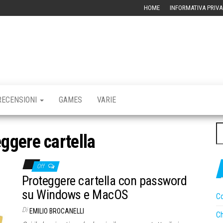
HOME
INFORMATIVA PRIVA
RBLOG –
CHIVIO
CNOLOGICO
RECENSIONI
GAMES
VARIE
Ri
eggere cartella
pe
Off
Proteggere cartella con password
su Windows e MacOS
Co
Di
EMILIO BROCANELLI
Ch