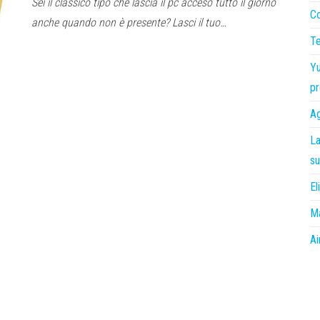
Sei il classico tipo che lascia il pc acceso tutto il giorno
Co
anche quando non è presente? Lasci il tuo…
Te
Yu
pr
Ag
La
su
El
Ma
Ai