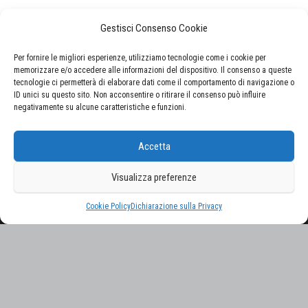
Gestisci Consenso Cookie
Per fornire le migliori esperienze, utilizziamo tecnologie come i cookie per
memorizzare e/o accedere alle informazioni del dispositivo. Il consenso a queste
tecnologie ci permetterà di elaborare dati come il comportamento di navigazione o
ID unici su questo sito. Non acconsentire o ritirare il consenso può influire
negativamente su alcune caratteristiche e funzioni.
CERCA NEL SITO
Accetta
Ricerca
per:
Visualizza preferenze
Proudly powered by
WordPress
|
Tema:
Envo Magazine
Cookie Policy
Dichiarazione sulla Privacy
Gestisci consenso