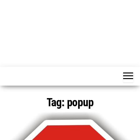
o
n
e
Tag:
popup