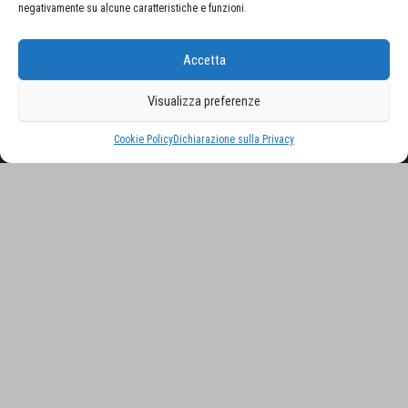
negativamente su alcune caratteristiche e funzioni.
CERCA NEL SITO
Accetta
Ricerca
per:
Visualizza preferenze
Proudly powered by
WordPress
|
Tema:
Envo Magazine
Cookie Policy
Dichiarazione sulla Privacy
Gestisci consenso