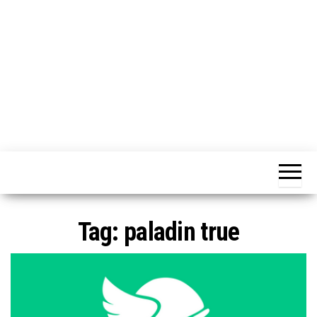
o
n
e
Tag:
paladin true