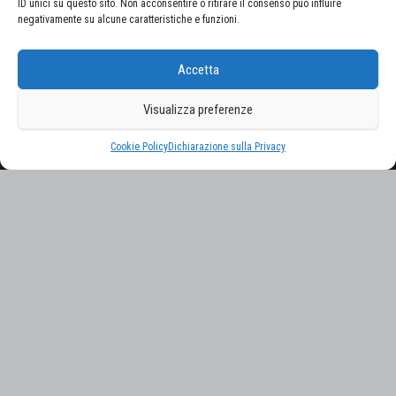
ID unici su questo sito. Non acconsentire o ritirare il consenso può influire
negativamente su alcune caratteristiche e funzioni.
CERCA NEL SITO
Accetta
Ricerca
per:
Visualizza preferenze
Proudly powered by
WordPress
|
Tema:
Envo Magazine
Cookie Policy
Dichiarazione sulla Privacy
Gestisci consenso