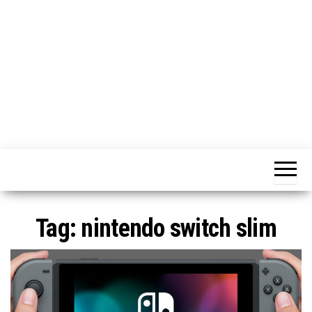
o
n
e
Tag:
nintendo switch slim