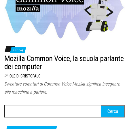
Off
Mozilla Common Voice, la scuola parlante
dei computer
Di
IOLE DI CRISTOFALO
Diventare volontari di Common Voice Mozilla significa insegnare
alle macchine a parlare.
Ricerca
per: