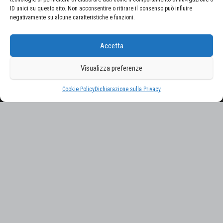
ID unici su questo sito. Non acconsentire o ritirare il consenso può influire
negativamente su alcune caratteristiche e funzioni.
CERCA NEL SITO
Accetta
Ricerca
per:
Visualizza preferenze
Proudly powered by
WordPress
|
Tema:
Envo Magazine
Cookie Policy
Dichiarazione sulla Privacy
Gestisci consenso