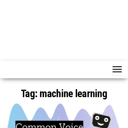
o
n
e
Tag:
machine learning