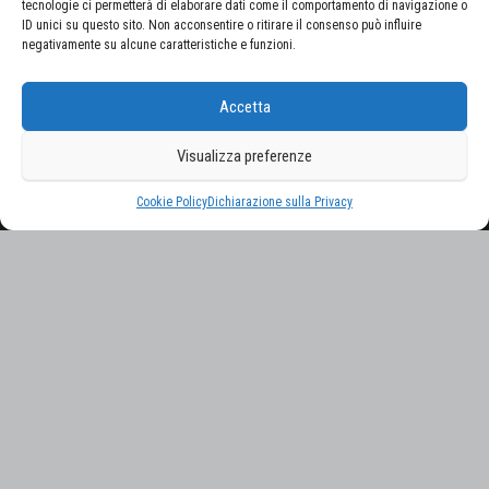
tecnologie ci permetterà di elaborare dati come il comportamento di navigazione o
ID unici su questo sito. Non acconsentire o ritirare il consenso può influire
negativamente su alcune caratteristiche e funzioni.
CERCA NEL SITO
Accetta
Ricerca
per:
Visualizza preferenze
Proudly powered by
WordPress
|
Tema:
Envo Magazine
Cookie Policy
Dichiarazione sulla Privacy
Gestisci consenso