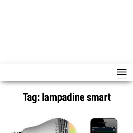
o
n
e
Tag:
lampadine smart