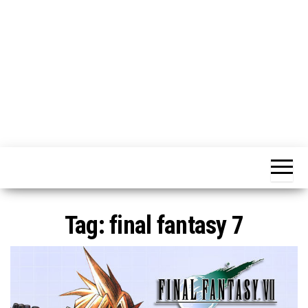
o
n
e
Tag:
final fantasy 7