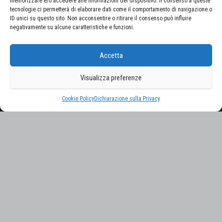
memorizzare e/o accedere alle informazioni del dispositivo. Il consenso a queste
tecnologie ci permetterà di elaborare dati come il comportamento di navigazione o
ID unici su questo sito. Non acconsentire o ritirare il consenso può influire
negativamente su alcune caratteristiche e funzioni.
CERCA NEL SITO
Accetta
Ricerca
per:
Visualizza preferenze
Proudly powered by
WordPress
|
Tema:
Envo Magazine
Cookie Policy
Dichiarazione sulla Privacy
Gestisci consenso