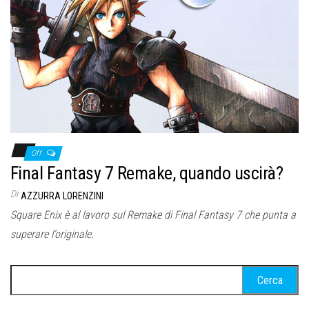
Off
Final Fantasy 7 Remake, quando uscirà?
Di
AZZURRA LORENZINI
Square Enix è al lavoro sul Remake di Final Fantasy 7 che punta a
superare l’originale.
Ricerca
per: