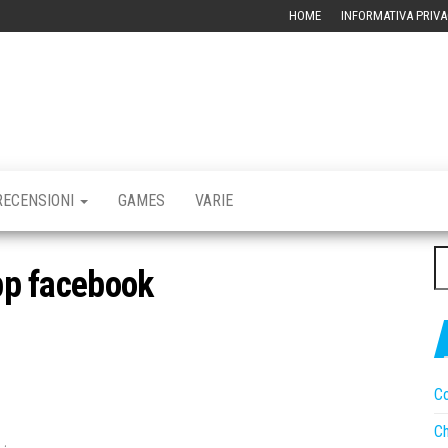
HOME
INFORMATIVA PRIVA
RBLOG –
CHIVIO
CNOLOGICO
RECENSIONI
GAMES
VARIE
Ri
pp facebook
pe
Co
Ch