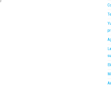
i
Co
Te
Yu
pr
Ag
La
su
El
Ma
Ai