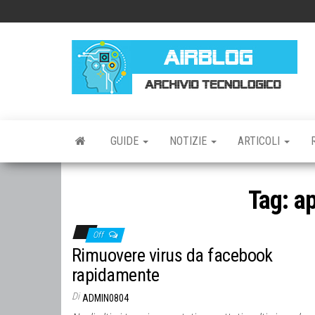
Vai
al
contenuto
AI
AR
TE
GUIDE
NOTIZIE
ARTICOLI
Tag:
a
Off
Rimuovere virus da facebook
rapidamente
Di
ADMIN0804