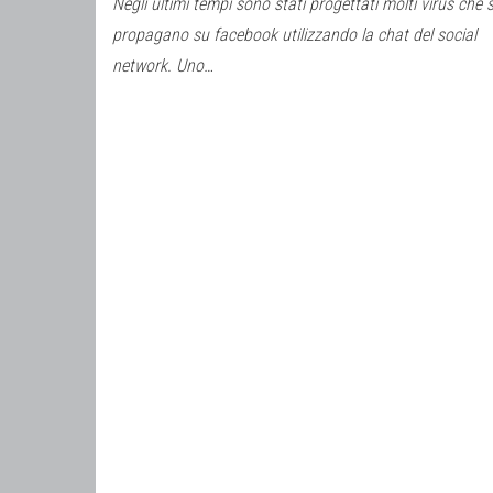
Negli ultimi tempi sono stati progettati molti virus che s
propagano su facebook utilizzando la chat del social
network. Uno…