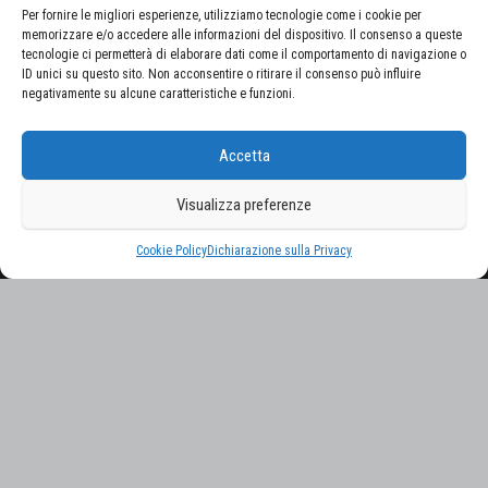
Per fornire le migliori esperienze, utilizziamo tecnologie come i cookie per
memorizzare e/o accedere alle informazioni del dispositivo. Il consenso a queste
tecnologie ci permetterà di elaborare dati come il comportamento di navigazione o
ID unici su questo sito. Non acconsentire o ritirare il consenso può influire
negativamente su alcune caratteristiche e funzioni.
CERCA NEL SITO
Accetta
Ricerca
per:
Visualizza preferenze
Proudly powered by
WordPress
|
Tema:
Envo Magazine
Cookie Policy
Dichiarazione sulla Privacy
Gestisci consenso