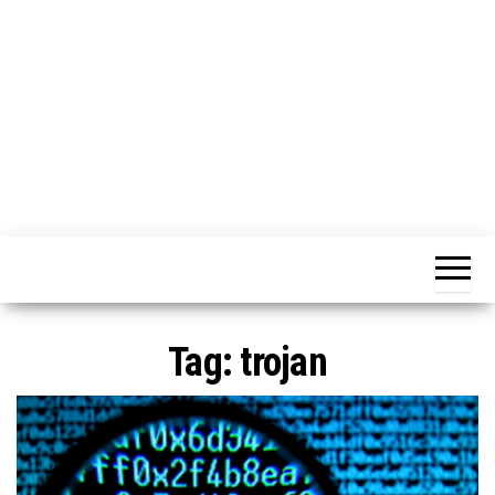
o
n
e
Tag:
trojan