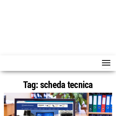
o
n
e
Tag:
scheda tecnica