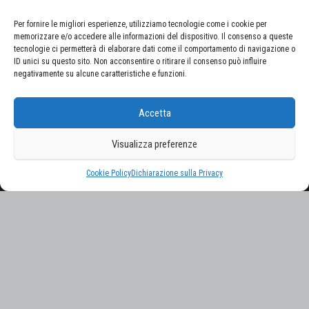
Per fornire le migliori esperienze, utilizziamo tecnologie come i cookie per
memorizzare e/o accedere alle informazioni del dispositivo. Il consenso a queste
tecnologie ci permetterà di elaborare dati come il comportamento di navigazione o
ID unici su questo sito. Non acconsentire o ritirare il consenso può influire
negativamente su alcune caratteristiche e funzioni.
CERCA NEL SITO
Accetta
Ricerca
per:
Visualizza preferenze
Proudly powered by
WordPress
|
Tema:
Envo Magazine
Cookie Policy
Dichiarazione sulla Privacy
Gestisci consenso