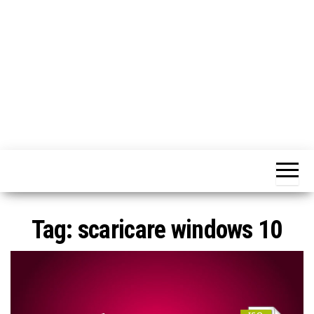
o
n
e
Tag:
scaricare windows 10