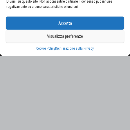
ID unici su questo sito. Non acconsentire o ritirare il consenso può influire
negativamente su alcune caratteristiche e funzioni.
CERCA NEL SITO
Accetta
Ricerca
per:
Visualizza preferenze
Proudly powered by
WordPress
|
Tema:
Envo Magazine
Cookie Policy
Dichiarazione sulla Privacy
Gestisci consenso