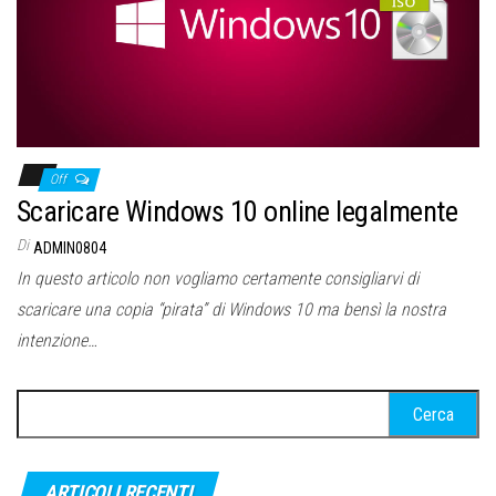
Off
Scaricare Windows 10 online legalmente
Di
ADMIN0804
In questo articolo non vogliamo certamente consigliarvi di
scaricare una copia “pirata” di Windows 10 ma bensì la nostra
intenzione…
Ricerca
per:
ARTICOLI RECENTI