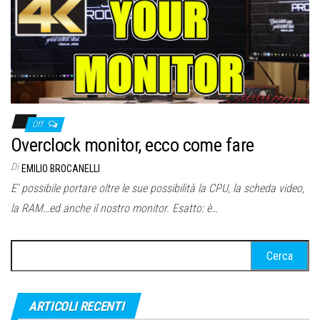
Off
Overclock monitor, ecco come fare
Di
EMILIO BROCANELLI
E’ possibile portare oltre le sue possibilità la CPU, la scheda video,
la RAM…ed anche il nostro monitor. Esatto: è…
Ricerca
per:
ARTICOLI RECENTI