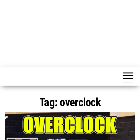
o
n
e
Tag:
overclock