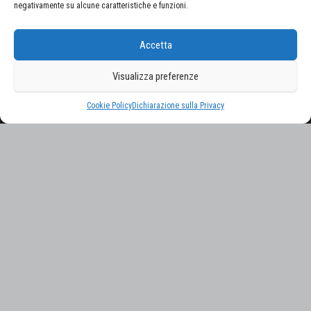
negativamente su alcune caratteristiche e funzioni.
CERCA NEL SITO
Accetta
Ricerca
per:
Visualizza preferenze
Proudly powered by
WordPress
|
Tema:
Envo Magazine
Cookie Policy
Dichiarazione sulla Privacy
Gestisci consenso