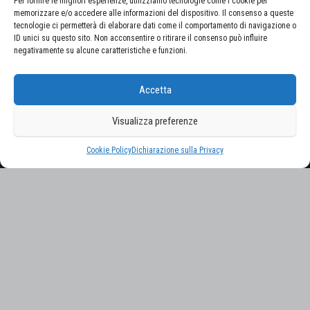
Per fornire le migliori esperienze, utilizziamo tecnologie come i cookie per
memorizzare e/o accedere alle informazioni del dispositivo. Il consenso a queste
tecnologie ci permetterà di elaborare dati come il comportamento di navigazione o
ID unici su questo sito. Non acconsentire o ritirare il consenso può influire
negativamente su alcune caratteristiche e funzioni.
CERCA NEL SITO
Accetta
Ricerca
per:
Visualizza preferenze
Proudly powered by
WordPress
|
Tema:
Envo Magazine
Cookie Policy
Dichiarazione sulla Privacy
Gestisci consenso