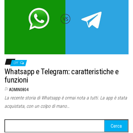
Off
Whatsapp e Telegram: caratteristiche e
funzioni
Di
ADMIN0804
La recente storia di Whatsapp è ormai nota a tutti. La app è stata
acquistata, con un colpo di mano…
Ricerca
per: