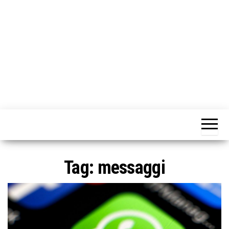
o
n
e
Tag:
messaggi