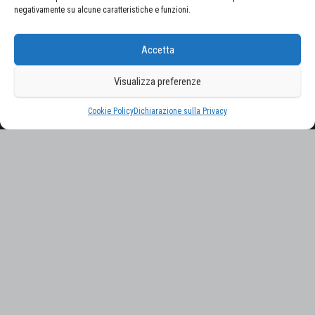
CERCA NEL SITO
negativamente su alcune caratteristiche e funzioni.
Ricerca
Accetta
per:
Visualizza preferenze
Proudly powered by
WordPress
|
Tema:
Envo Magazine
Cookie Policy
Dichiarazione sulla Privacy
Gestisci consenso