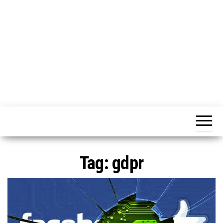
o
n
e
Tag:
gdpr