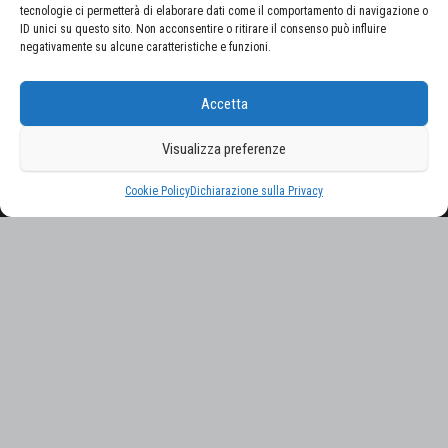
tecnologie ci permetterà di elaborare dati come il comportamento di navigazione o
ID unici su questo sito. Non acconsentire o ritirare il consenso può influire
negativamente su alcune caratteristiche e funzioni.
CERCA NEL SITO
Accetta
Ricerca
per:
Visualizza preferenze
Proudly powered by
WordPress
|
Tema:
Envo Magazine
Cookie Policy
Dichiarazione sulla Privacy
Gestisci consenso