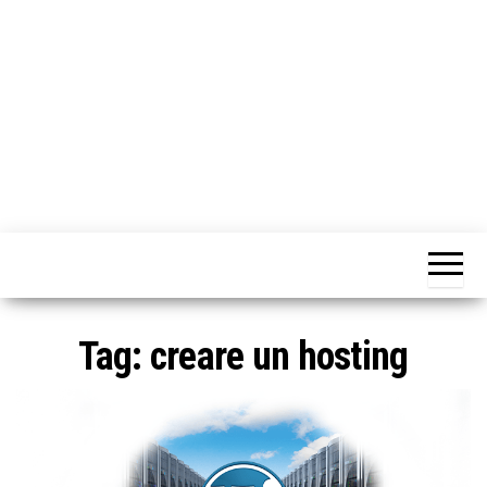
o
n
e
Tag:
creare un hosting