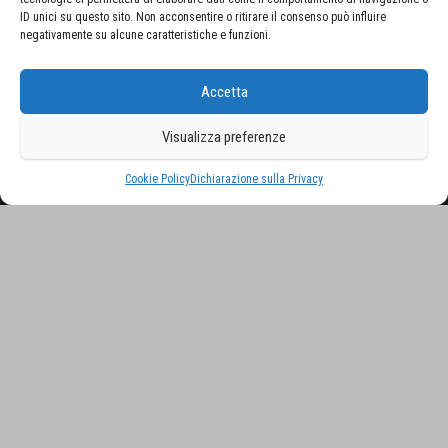
ID unici su questo sito. Non acconsentire o ritirare il consenso può influire
negativamente su alcune caratteristiche e funzioni.
CERCA NEL SITO
Accetta
Ricerca
per:
Visualizza preferenze
Proudly powered by
WordPress
|
Tema:
Envo Magazine
Cookie Policy
Dichiarazione sulla Privacy
Gestisci consenso