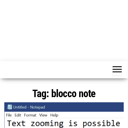
o
n
e
Tag:
blocco note