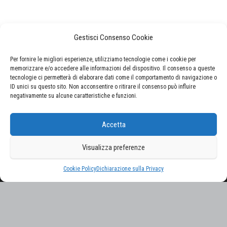
Gestisci Consenso Cookie
Per fornire le migliori esperienze, utilizziamo tecnologie come i cookie per
memorizzare e/o accedere alle informazioni del dispositivo. Il consenso a queste
tecnologie ci permetterà di elaborare dati come il comportamento di navigazione o
ID unici su questo sito. Non acconsentire o ritirare il consenso può influire
negativamente su alcune caratteristiche e funzioni.
CERCA NEL SITO
Accetta
Ricerca
per:
Visualizza preferenze
Proudly powered by
WordPress
|
Tema:
Envo Magazine
Cookie Policy
Dichiarazione sulla Privacy
Gestisci consenso